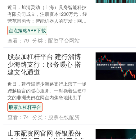
近日，旭清灵动（上海）具身智能科技
有限公司成立，注册资本1200万元，经
营范围包含：智能机器人的研发；网络
与信息安全软件开发；人工智能应用软
点点策略APP下载
件开发等。企查查股权....
查看：
79
分类：
配资平台网站
股票加杠杆平台 建行淄博
少海路支行：服务暖心 搭
建文化通道
近日，建行淄博少海路支行上演了一场
跨越语言的暖心服务。一对操着生硬中
文的非洲夫妇在网点内焦急地比划手
势，工作人员第一时间上前，用流利英
股票加杠杆平台
语沟通，成功为其解决业务难....
查看：
74
分类：
股票在线配资
山东配资网官网 侨银股份