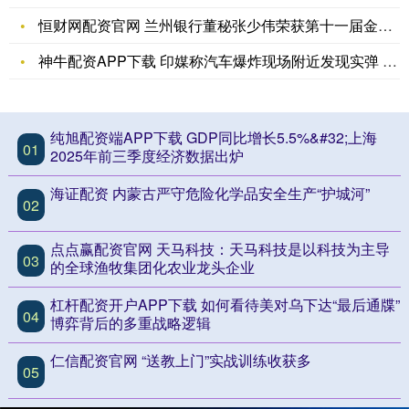
恒财网配资官网 兰州银行董秘张少伟荣获第十一届金麒麟·金牌董
神牛配资APP下载 印媒称汽车爆炸现场附近发现实弹 警方展开
纯旭配资端APP下载 GDP同比增长5.5%&#32;上海
01
2025年前三季度经济数据出炉
海证配资 内蒙古严守危险化学品安全生产“护城河”
02
点点赢配资官网 天马科技：天马科技是以科技为主导
03
的全球渔牧集团化农业龙头企业
杠杆配资开户APP下载 如何看待美对乌下达“最后通牒”
04
博弈背后的多重战略逻辑
仁信配资官网 “送教上门”实战训练收获多
05