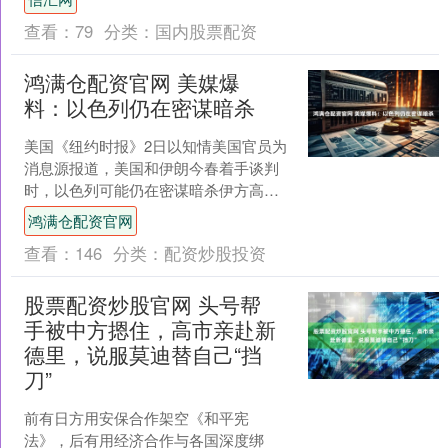
式上，不少民众深情肃....
查看：
79
分类：
国内股票配资
鸿满仓配资官网 美媒爆
料：以色列仍在密谋暗杀
美国《纽约时报》2日以知情美国官员为
消息源报道，美国和伊朗今春着手谈判
时，以色列可能仍在密谋暗杀伊方高级
谈判代表。由于担心以方行动破坏谈
鸿满仓配资官网
判，美国甚至要求该地区其....
查看：
146
分类：
配资炒股投资
股票配资炒股官网 头号帮
手被中方摁住，高市亲赴新
德里，说服莫迪替自己“挡
刀”
前有日方用安保合作架空《和平宪
法》，后有用经济合作与各国深度绑