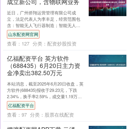
成立新公司，含物联网业务
近日，广州侨翔运营管理有限公司成
立，法定代表人为李丰足，经营范围包
含：智能无人飞行器制造；智能无人飞
行器销售；物联网技术研发；民用航空
山东配资网官网
器零部件设计和生产等。企查....
查看：
127
分类：
配资炒股投资
亿福配资平台 英方软件
（688435）6月20日主力资
金净卖出382.50万元
本站消息，截至2025年6月20日收盘，英
方软件(688435)报收于29.23元，下跌
2.34%，换手率2.59%，成交量1.19万
手，成交额3529.02万....
亿福配资平台
查看：
97
分类：
股票在线配资