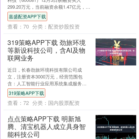
299.20万元，当前融资余额1.47亿元，占
流通市值的2.19%，超过历史70....
嘉盛配资APP下载
查看：
70
分类：
配资炒股投资
319策略APP下载 劲旅环境
等新设科技公司，含AI及物
联网业务
近日，长春劲旅环境科技有限公司成
立，注册资本3000万元，经营范围包
含：人工智能行业应用系统集成服务；
信息系统运行维护服务；物联网设备销
319策略APP下载
售；基于云平台的业务外包....
查看：
72
分类：
国内股票配资
点点策略APP下载 明新旭
腾、清宝机器人成立具身智
能科技公司