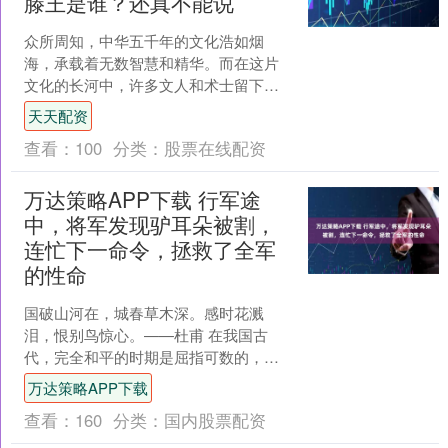
滕王是谁？还真不能说
众所周知，中华五千年的文化浩如烟
海，承载着无数智慧和精华。而在这片
文化的长河中，许多文人和术士留下了
璀璨的篇章，诸如李白的《蜀道难》、
天天配资
欧阳修的《醉翁亭记》，以及....
查看：
100
分类：
股票在线配资
万达策略APP下载 行军途
中，将军发现驴耳朵被割，
连忙下一命令，拯救了全军
的性命
国破山河在，城春草木深。感时花溅
泪，恨别鸟惊心。——杜甫 在我国古
代，完全和平的时期是屈指可数的，大
多数时间都处于战争的阴影之下。因
万达策略APP下载
此，许多才俊纷纷涌现，他们的....
查看：
160
分类：
国内股票配资