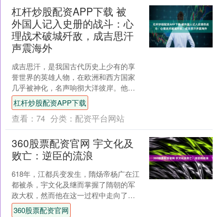
杠杆炒股配资APP下载 被
外国人记入史册的战斗：心
理战术破城歼敌，成吉思汗
声震海外
成吉思汗，是我国古代历史上少有的享
誉世界的英雄人物，在欧洲和西方国家
几乎被神化，名声响彻大洋彼岸。他不
仅被外界高度评价，他的生平事迹更是
杠杆炒股配资APP下载
在许多国外史料中得到详尽....
查看：
74
分类：
配资平台网站
360股票配资官网 宇文化及
败亡：逆臣的流浪
618年，江都兵变发生，隋炀帝杨广在江
都被杀，宇文化及继而掌握了隋朝的军
政大权，然而他在这一过程中走向了最
终的败亡。李密，这位曾经叛变的英
360股票配资官网
雄，亦在同年为了自己生....