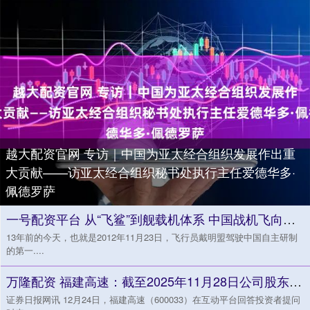
越大配资官网 专访｜中国为亚太经合组织发展作出重
大贡献——访亚太经合组织秘书处执行主任爱德华多·
佩德罗萨
一号配资平台 从“飞鲨”到舰载机体系 中国战机飞向深蓝
13年前的今天，也就是2012年11月23日，飞行员戴明盟驾驶中国自主研制
的第一....
万隆配资 福建高速：截至2025年11月28日公司股东总户数为80076户
证券日报网讯 12月24日，福建高速（600033）在互动平台回答投资者提问