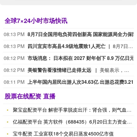
全球7×24小时市场快讯
08:13 PM
08:13 PM
四川宜宾市高县4.9级地震致1人死亡
8月7日13时8分，四川宜宾市高县发生4.9级地震，截至16时30分，地震造成1人在避险过程中因户外墙体倒塌砸伤导致死亡，1人轻伤、5人轻微伤。（央视新闻）
08:12 PM
市场消息： 日本拟在 2027 财年
08:12 PM
美银警告看涨情绪已走得太远
美银表示，投资者乐观情绪已达到自2021年以来的最极端水平，这表明可能到了降低风险的时候。 其牛熊指标跃升至9.7，受强劲股市、信贷流入和收窄利差的推动。 美银建议转向防御性资产、债券和美元。 这一警告正值全球股市创下历史新高之际，周五的美国就业报告将成为市场的下一个重大考验。
08:11 PM
上半年国内居民出游人次34.63亿 出游
股票在线配资 直播
聚宝盆配资平台 解密手掌脱皮出汗：肾合强，则气血安，汗止皮自
亿福配资平台 英方软件（688435）6月20日主力资金净卖
宝牛配资 工业富联18个交易日蒸发4500亿市值