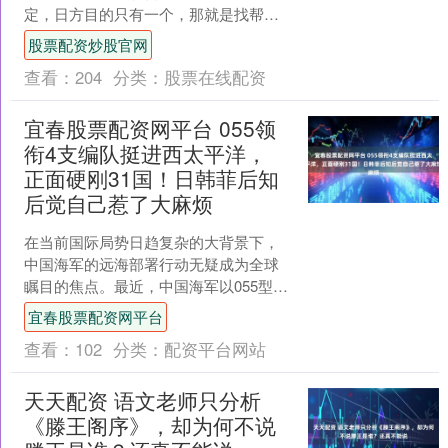
定，日方目的只有一个，那就是找帮手
给自己的再军事化野心“挡刀”。殊不知出
股票配资炒股官网
师未捷身先死，刚找来头号帮....
查看：
204
分类：
股票在线配资
宜春股票配资网平台 055领
衔4支编队挺进西太平洋，
正面硬刚31国！日韩菲后知
后觉自己惹了大麻烦
在当前国际局势日趋复杂的大背景下，
中国海军的远海部署行动无疑成为全球
瞩目的焦点。最近，中国海军以055型万
吨大驱为核心的多支舰艇编队，穿越第
宜春股票配资网平台
一岛链，进入西太平洋....
查看：
102
分类：
配资平台网站
天天配资 语文老师只分析
《滕王阁序》，却为何不说